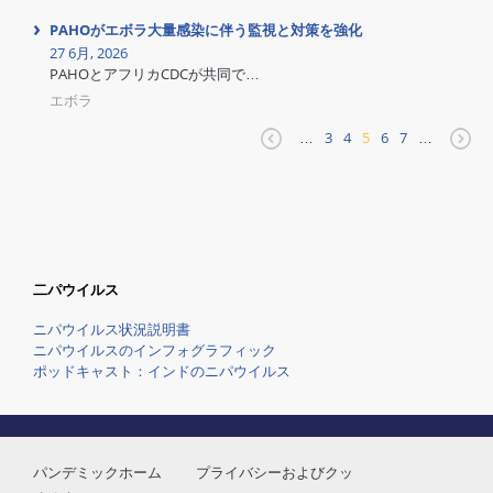
PAHOがエボラ大量感染に伴う監視と対策を強化
27 6月, 2026
PAHOとアフリカCDCが共同で…
エボラ
…
3
4
5
6
7
…
二パウイルス
ニパウイルス状況説明書
ニパウイルスのインフォグラフィック
ポッドキャスト：インドのニパウイルス
パンデミックホーム
プライバシーおよびクッ