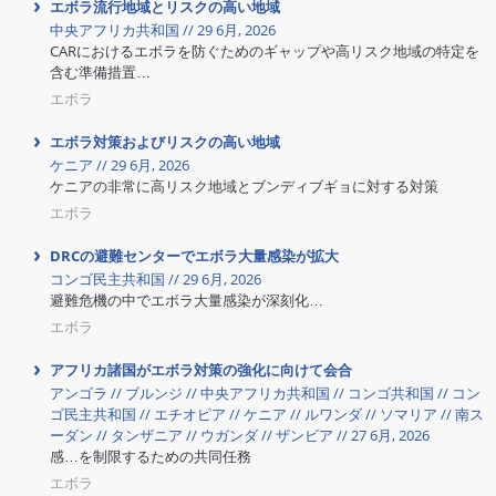
エボラ流行地域とリスクの高い地域
中央アフリカ共和国 // 29 6月, 2026
CARにおけるエボラを防ぐためのギャップや高リスク地域の特定を
含む準備措置…
エボラ
エボラ対策およびリスクの高い地域
ケニア // 29 6月, 2026
ケニアの非常に高リスク地域とブンディブギョに対する対策
エボラ
DRCの避難センターでエボラ大量感染が拡大
コンゴ民主共和国 // 29 6月, 2026
避難危機の中でエボラ大量感染が深刻化…
エボラ
アフリカ諸国がエボラ対策の強化に向けて会合
アンゴラ // ブルンジ // 中央アフリカ共和国 // コンゴ共和国 // コン
ゴ民主共和国 // エチオピア // ケニア // ルワンダ // ソマリア // 南ス
ーダン // タンザニア // ウガンダ // ザンビア // 27 6月, 2026
感…を制限するための共同任務
エボラ