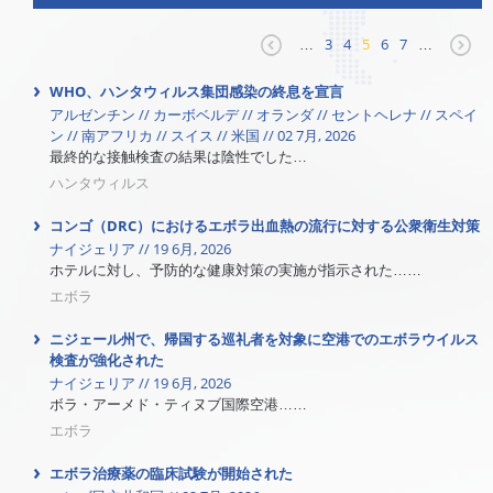
…
3
4
5
6
7
…
WHO、ハンタウィルス集団感染の終息を宣言
アルゼンチン // カーボベルデ // オランダ // セントヘレナ // スペイ
ン // 南アフリカ // スイス // 米国 // 02 7月, 2026
最終的な接触検査の結果は陰性でした…
ハンタウィルス
コンゴ（DRC）におけるエボラ出血熱の流行に対する公衆衛生対策
ナイジェリア // 19 6月, 2026
ホテルに対し、予防的な健康対策の実施が指示された……
エボラ
ニジェール州で、帰国する巡礼者を対象に空港でのエボラウイルス
検査が強化された
ナイジェリア // 19 6月, 2026
ボラ・アーメド・ティヌブ国際空港……
エボラ
エボラ治療薬の臨床試験が開始された