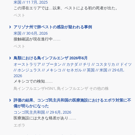
米国 // 11 7月, 2025
この滞在エリアでは…以来、ペストによる初の死者が出た。
ペスト
アリゾナ州で肺ペストの感染が疑われる事例
米国 // 30 6月, 2026
接触確認が現在進行中……
ペスト
鳥類における鳥インフルエンザ 2026年6月
オーストラリア // ブータン // カナダ // チリ // コスタリカ // ドイツ
// ホンジュラス // メキシコ // セネガル // 英国 // 米国 // 29 6月,
2026
メキシコでの検知……
鳥インフルエンザH5N1, 鳥インフルエンザ その他の株
評価の結果、コンゴ民主共和国の医療施設におけるエボラ対策に不
備が明らかになった
コンゴ民主共和国 // 29 6月, 2026
医療施設には大きな格差があり……
エボラ