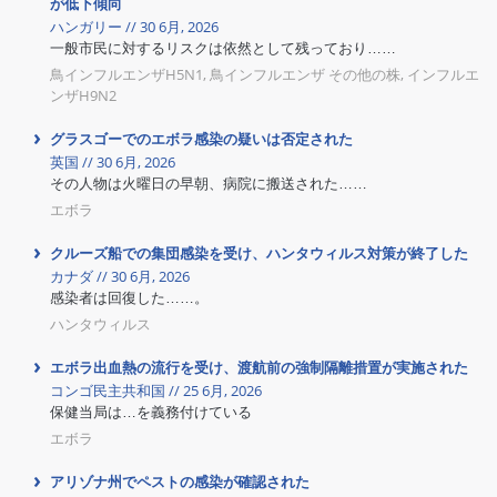
が低下傾向
ハンガリー // 30 6月, 2026
一般市民に対するリスクは依然として残っており……
鳥インフルエンザH5N1, 鳥インフルエンザ その他の株, インフルエ
ンザH9N2
グラスゴーでのエボラ感染の疑いは否定された
英国 // 30 6月, 2026
その人物は火曜日の早朝、病院に搬送された……
エボラ
クルーズ船での集団感染を受け、ハンタウィルス対策が終了した
カナダ // 30 6月, 2026
感染者は回復した……。
ハンタウィルス
エボラ出血熱の流行を受け、渡航前の強制隔離措置が実施された
コンゴ民主共和国 // 25 6月, 2026
保健当局は…を義務付けている
エボラ
アリゾナ州でペストの感染が確認された