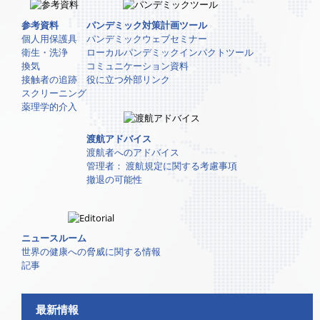
参考資料
パンデミック対策計画ツール
個人用保護具
パンデミックウェブセミナー
衛生・洗浄
ローカルパンデミックインパクトツール
換気
コミュニケーション資料
接触者の追跡
役に立つ外部リンク
スクリーニング
薬理学的介入
渡航アドバイス
渡航者へのアドバイス
管理者： 渡航規定に関する考慮事項
撤退の可能性
ニュースルーム
世界の健康への脅威に関する情報
記事
最新情報