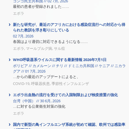
コンゴ民主共和国 // 02 7月, 2026
最初の患者が登録されました……
エボラ
新たな研究が、最近のアフリカにおける感染症流行への対応から得
られた教訓を浮き彫りにしている
02 7月, 2026
各国はより適切に対応できるようになる……
エボラ, マールブルグ病, サル痘
WHO呼吸器系ウイルスに関する最新情報 2026年7月1日
ボリビア // カメルーン // チリ // ドミニカ共和国 // ケニア // ニカラ
グア // 01 7月, 2026
…からの最近のアップデートによると、
COVID-19, 呼吸器疾患, 季節性インフルエンザ
エボラ出血熱の流行を受けての入国制限および検疫措置の強化
台湾（中国） // 30 6月, 2026
…に対する公衆衛生対策の強化
エボラ
国内で新型の鳥インフルエンザ系統が初めて確認、欧州では感染率