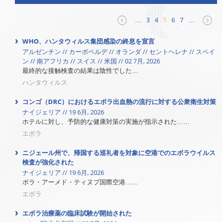
…
3
4
5
6
7
…
WHO、ハンタウィルス集団感染の終息を宣言
アルゼンチン // カーボベルデ // オランダ // セントヘレナ // スペイ
ン // 南アフリカ // スイス // 米国 // 02 7月, 2026
最終的な接触検査の結果は陰性でした…
ハンタウィルス
コンゴ（DRC）におけるエボラ出血熱の流行に対する公衆衛生対策
ナイジェリア // 19 6月, 2026
ホテルに対し、予防的な健康対策の実施が指示された……
エボラ
ニジェール州で、帰国する巡礼者を対象に空港でのエボラウイルス
検査が強化された
ナイジェリア // 19 6月, 2026
ボラ・アーメド・ティヌブ国際空港……
エボラ
エボラ治療薬の臨床試験が開始された