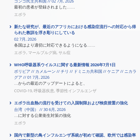
コンゴ民主共和国 // 02 7月, 2026
最初の患者が登録されました……
エボラ
新たな研究が、最近のアフリカにおける感染症流行への対応から得
られた教訓を浮き彫りにしている
02 7月, 2026
各国はより適切に対応できるようになる……
エボラ, マールブルグ病, サル痘
WHO呼吸器系ウイルスに関する最新情報 2026年7月1日
ボリビア // カメルーン // チリ // ドミニカ共和国 // ケニア // ニカラ
グア // 01 7月, 2026
…からの最近のアップデートによると、
COVID-19, 呼吸器疾患, 季節性インフルエンザ
エボラ出血熱の流行を受けての入国制限および検疫措置の強化
台湾（中国） // 30 6月, 2026
…に対する公衆衛生対策の強化
エボラ
国内で新型の鳥インフルエンザ系統が初めて確認、欧州では感染率