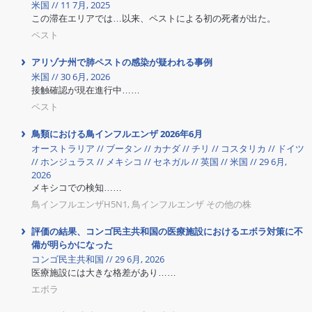
米国 // 11 7月, 2025
この滞在エリアでは…以来、ペストによる初の死者が出た。
ペスト
アリゾナ州で肺ペストの感染が疑われる事例
米国 // 30 6月, 2026
接触確認が現在進行中……
ペスト
鳥類における鳥インフルエンザ 2026年6月
オーストラリア // ブータン // カナダ // チリ // コスタリカ // ドイツ
// ホンジュラス // メキシコ // セネガル // 英国 // 米国 // 29 6月,
2026
メキシコでの検知……
鳥インフルエンザH5N1, 鳥インフルエンザ その他の株
評価の結果、コンゴ民主共和国の医療施設におけるエボラ対策に不
備が明らかになった
コンゴ民主共和国 // 29 6月, 2026
医療施設には大きな格差があり……
エボラ