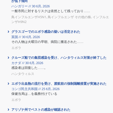
が低下傾向
ハンガリー // 30 6月, 2026
一般市民に対するリスクは依然として残っており……
鳥インフルエンザH5N1, 鳥インフルエンザ その他の株, インフルエ
ンザH9N2
グラスゴーでのエボラ感染の疑いは否定された
英国 // 30 6月, 2026
その人物は火曜日の早朝、病院に搬送された……
エボラ
クルーズ船での集団感染を受け、ハンタウィルス対策が終了した
カナダ // 30 6月, 2026
感染者は回復した……。
ハンタウィルス
エボラ出血熱の流行を受け、渡航前の強制隔離措置が実施された
コンゴ民主共和国 // 25 6月, 2026
保健当局は…を義務付けている
エボラ
アリゾナ州でペストの感染が確認された