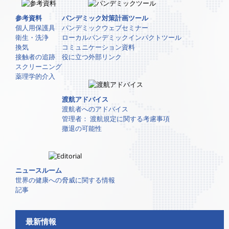
参考資料
パンデミック対策計画ツール
個人用保護具
パンデミックウェブセミナー
衛生・洗浄
ローカルパンデミックインパクトツール
換気
コミュニケーション資料
接触者の追跡
役に立つ外部リンク
スクリーニング
薬理学的介入
渡航アドバイス
渡航者へのアドバイス
管理者： 渡航規定に関する考慮事項
撤退の可能性
ニュースルーム
世界の健康への脅威に関する情報
記事
最新情報