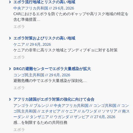
エボラ流行地域とリスクの高い地域
中央アフリカ共和国 // 29 6月, 2026
CARにおけるエボラを防ぐためのギャップや高リスク地域の特定を
含む準備措置…
エボラ
エボラ対策およびリスクの高い地域
ケニア // 29 6月, 2026
ケニアの非常に高リスク地域とブンディブギョに対する対策
エボラ
DRCの避難センターでエボラ大量感染が拡大
コンゴ民主共和国 // 29 6月, 2026
避難危機の中でエボラ大量感染が深刻化…
エボラ
アフリカ諸国がエボラ対策の強化に向けて会合
アンゴラ // ブルンジ // 中央アフリカ共和国 // コンゴ共和国 // コン
ゴ民主共和国 // エチオピア // ケニア // ルワンダ // ソマリア // 南ス
ーダン // タンザニア // ウガンダ // ザンビア // 27 6月, 2026
感…を制限するための共同任務
エボラ