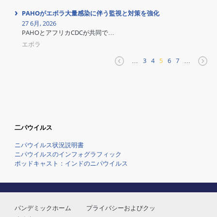
PAHOがエボラ大量感染に伴う監視と対策を強化
27 6月, 2026
PAHOとアフリカCDCが共同で…
エボラ
…
3
4
5
6
7
…
二パウイルス
ニパウイルス状況説明書
ニパウイルスのインフォグラフィック
ポッドキャスト：インドのニパウイルス
パンデミックホーム
プライバシーおよびクッ